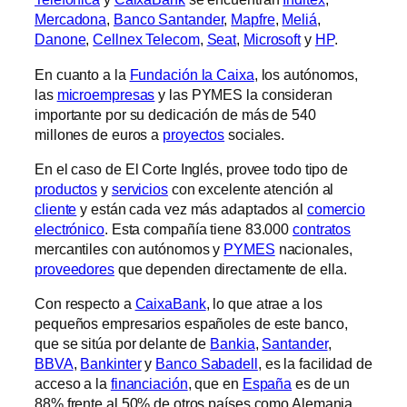
Mercadona
,
Banco Santander
,
Mapfre
,
Meliá
,
Danone
,
Cellnex Telecom
,
Seat
,
Microsoft
y
HP
.
En cuanto a la
Fundación la Caixa
, los autónomos,
las
microempresas
y las PYMES la consideran
importante por su dedicación de más de 540
millones de euros a
proyectos
sociales.
En el caso de El Corte Inglés, provee todo tipo de
productos
y
servicios
con excelente atención al
cliente
y están cada vez más adaptados al
comercio
electrónico
. Esta compañía tiene 83.000
contratos
mercantiles con autónomos y
PYMES
nacionales,
proveedores
que dependen directamente de ella.
Con respecto a
CaixaBank
, lo que atrae a los
pequeños empresarios españoles de este banco,
que se sitúa por delante de
Bankia
,
Santander
,
BBVA
,
Bankinter
y
Banco Sabadell
, es la facilidad de
acceso a la
financiación
, que en
España
es de un
88% frente al 50% de otros países como Alemania.