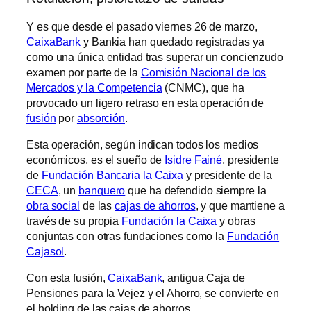
Y es que desde el pasado viernes 26 de marzo,
CaixaBank
y Bankia han quedado registradas ya
como una única entidad tras superar un concienzudo
examen por parte de la
Comisión Nacional de los
Mercados y la Competencia
(CNMC), que ha
provocado un ligero retraso en esta operación de
fusión
por
absorción
.
Esta operación, según indican todos los medios
económicos, es el sueño de
Isidre Fainé
, presidente
de
Fundación Bancaria la Caixa
y presidente de la
CECA
, un
banquero
que ha defendido siempre la
obra social
de las
cajas de ahorros
, y que mantiene a
través de su propia
Fundación la Caixa
y obras
conjuntas con otras fundaciones como la
Fundación
Cajasol
.
Con esta fusión,
CaixaBank
, antigua Caja de
Pensiones para la Vejez y el Ahorro, se convierte en
el holding de las cajas de ahorros.