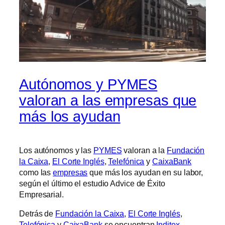
Autónomos y PYMES
valoran a las empresas que
más los ayudan
Los autónomos y las
PYMES
valoran a la
Fundación
la Caixa
,
El Corte Inglés
,
Telefónica
y
CaixaBank
como las
empresas
que más los ayudan en su labor,
según el último el estudio Advice de Éxito
Empresarial.
Detrás de
Fundación la Caixa
,
El Corte Inglés
,
Telefónica
y
CaixaBank
se encuentran
Inditex
,