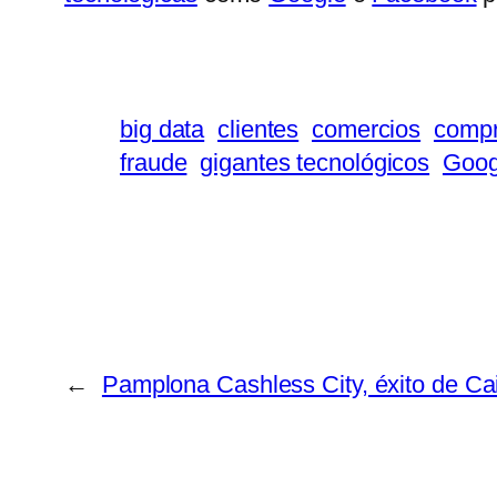
big data
clientes
comercios
comp
fraude
gigantes tecnológicos
Goog
←
Pamplona Cashless City, éxito de C