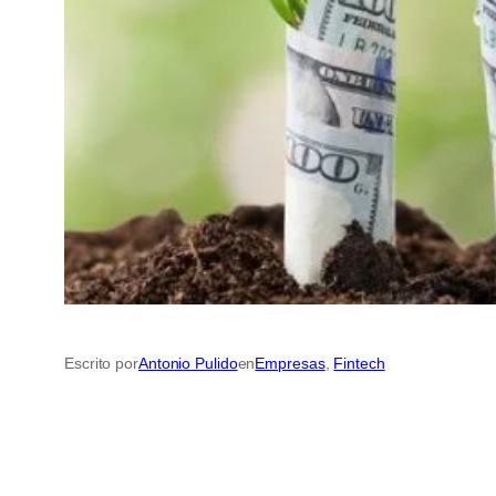
Escrito por
Antonio Pulido
en
Empresas
, 
Fintech