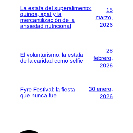
La estafa del superalimento:
15
quinoa, açaí y la
marzo,
mercantilización de la
2026
ansiedad nutricional
28
El volunturismo: la estafa
febrero,
de la caridad como selfie
2026
30 enero,
Fyre Festival: la fiesta
que nunca fue
2026