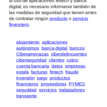
al uso de aplicaciones fintech y banca
digital, es necesario informarse también de
las medidas de seguridad que tienen antes
de contratar ningún
producto
o
servicio
financiero
.
alojamiento
aplicaciones
autónomos
banca digital
bancos
Ciberamenazas
ciberdelincuentes
ciberseguridad
clientes
cobro
cuenta bancaria
datos
empresas
estafa
facturas
fintech
fraude
inversión
pago
productos
financieros
proveedores
PYMES
seguridad
servicios
trabajadores
transporte