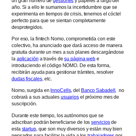
un gran número de
gestiones
y papeles a largo del
año. Si a ello le sumamos la incertidumbre que se
experimenta en tiempos de crisis, tenemos el cóctel
perfecto para que se sientan completamente
desprotegidos.
Por eso, la fintech Nomo, comprometida con este
colectivo, ha anunciado que dará acceso de manera
gratuita durante un mes a sus planes descargándose
la
aplicación
a través de
su página web
e
introduciendo el código NOMO. De esta forma,
recibirán ayuda para gestionar trámites, resolver
dudas fiscales
, etc.
Nomo, surgida en
InnoCells
, del
Banco Sabadell
, no
cobrará a sus actuales
usuarios
el próximo mes de
suscripción.
Durante este tiempo, los autónomos que se
adscriban podrán beneficiarse de los
servicios
de
esta
startup
, que son muy diversos y están muy bien
pensados para facilitar la vida a los
trabajadores
por