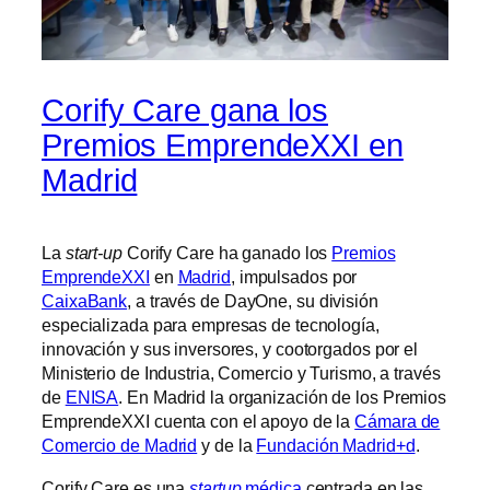
Corify Care gana los
Premios EmprendeXXI en
Madrid
La
start-up
Corify Care ha ganado los
Premios
EmprendeXXI
en
Madrid
, impulsados por
CaixaBank
, a través de DayOne, su división
especializada para empresas de tecnología,
innovación y sus inversores, y cootorgados por el
Ministerio de Industria, Comercio y Turismo, a través
de
ENISA
. En Madrid la organización de los Premios
EmprendeXXI cuenta con el apoyo de la
Cámara de
Comercio de Madrid
y de la
Fundación Madrid+d
.
Corify Care es una
startup
médica
centrada en las