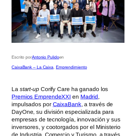
Escrito por
Antonio Pulido
en
CaixaBank – La Caixa
, 
Emprendimiento
La
start-up
Corify Care ha ganado los
Premios EmprendeXXI
en
Madrid
,
impulsados por
CaixaBank
, a través de
DayOne, su división especializada para
empresas de tecnología, innovación y sus
inversores, y cootorgados por el Ministerio
de Industria, Comercio y Turismo, a través