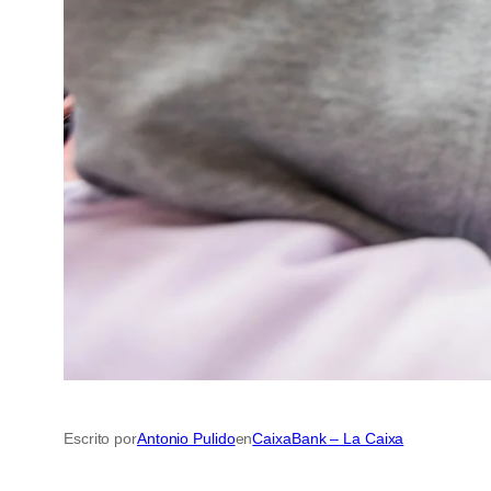
Escrito por
Antonio Pulido
en
CaixaBank – La Caixa