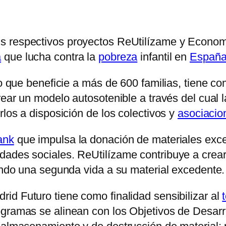
us respectivos proyectos ReUtilízame y Economí
a
que lucha contra la
pobreza
infantil en
Españ
o que beneficie a más de 600 familias, tiene com
ear un modelo autosotenible a través del cual 
rlos a disposición de los colectivos y
asociacio
ank
que impulsa la donación de materiales exc
ades sociales. ReUtilízame contribuye a crear 
dando una segunda vida a su material excedente.
rid Futuro tiene como finalidad sensibilizar al
ogramas se alinean con los Objetivos de Desar