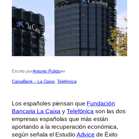
Escrito por
Antonio Pulido
en
CaixaBank – La Caixa
, 
Telefónica
Los españoles piensan que
Fundación
Bancaria La Caixa
y
Telefónica
son las dos
empresas españolas que más están
aportando a la recuperación económica,
según señala el Estudio
Advice
de Éxito