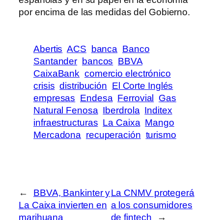
por encima de las medidas del Gobierno.
Abertis
ACS
banca
Banco
Santander
bancos
BBVA
CaixaBank
comercio electrónico
crisis
distribución
El Corte Inglés
empresas
Endesa
Ferrovial
Gas
Natural Fenosa
Iberdrola
Inditex
infraestructuras
La Caixa
Mango
Mercadona
recuperación
turismo
←
BBVA, Bankinter y
La CNMV protegerá
La Caixa invierten en
a los consumidores
marihuana
de fintech
→