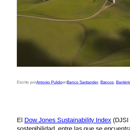
Escrito por
Antonio Pulido
en
Banco Santander
, 
Bancos
, 
Bankint
El
Dow Jones Sustainability Index
(DJSI 
sostenibilidad, entre las que se encuent