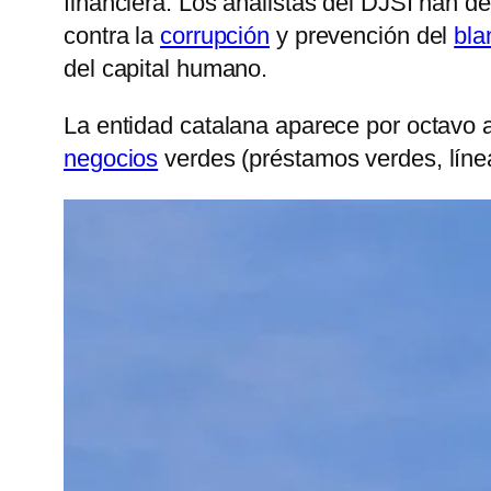
financiera. Los analistas del DJSI han d
contra la
corrupción
y prevención del
bla
del capital humano.
La entidad catalana aparece por octavo 
negocios
verdes (préstamos verdes, línea