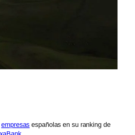
e
empresas
españolas en su ranking de
ixaBank
.