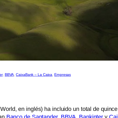
er
, 
BBVA
, 
CaixaBank – La Caixa
, 
Empresas
World, en inglés) ha incluido un total de quinc
ran
Banco de Santander
,
BBVA
,
Bankinter
y
Ca