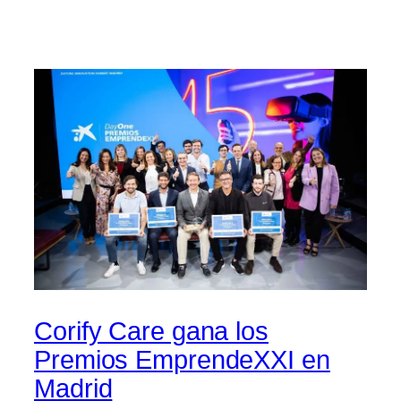
Corify Care gana los
Premios EmprendeXXI en
Madrid