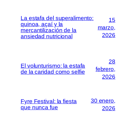
La estafa del superalimento:
15
quinoa, açaí y la
marzo,
mercantilización de la
2026
ansiedad nutricional
28
El volunturismo: la estafa
febrero,
de la caridad como selfie
2026
30 enero,
Fyre Festival: la fiesta
que nunca fue
2026