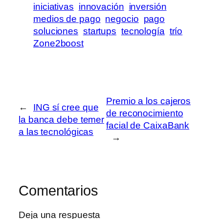
iniciativas
innovación
inversión
medios de pago
negocio
pago
soluciones
startups
tecnología
trío
Zone2boost
Premio a los cajeros
←
ING sí cree que
de reconocimiento
la banca debe temer
facial de CaixaBank
a las tecnológicas
→
Comentarios
Deja una respuesta