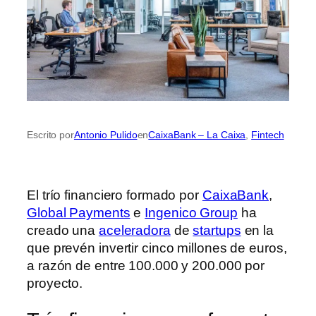
Escrito por
Antonio Pulido
en
CaixaBank – La Caixa
, 
Fintech
El trío financiero formado por
CaixaBank
,
Global Payments
e
Ingenico Group
ha
creado una
aceleradora
de
startups
en la
que prevén invertir cinco millones de euros,
a razón de entre 100.000 y 200.000 por
proyecto.