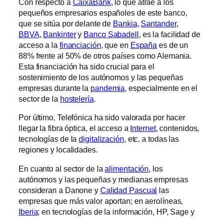
Con respecto a
CaixaBank
, lo que atrae a los
pequeños empresarios españoles de este banco,
que se sitúa por delante de
Bankia
,
Santander
,
BBVA
,
Bankinter
y
Banco Sabadell
, es la facilidad de
acceso a la
financiación
, que en
España
es de un
88% frente al 50% de otros países como Alemania.
Esta financiación ha sido crucial para el
sostenimiento de los autónomos y las pequeñas
empresas durante la
pandemia
, especialmente en el
sector de la
hostelería
.
Por último, Telefónica ha sido valorada por hacer
llegar la fibra óptica, el acceso a
Internet
, contenidos,
tecnologías de la
digitalización
, etc. a todas las
regiones y localidades.
En cuanto al sector de la
alimentación
, los
autónomos y las pequeñas y medianas empresas
consideran a Danone y
Calidad Pascual
las
empresas que más valor aportan; en aerolíneas,
Iberia
; en tecnologías de la información, HP, Sage y