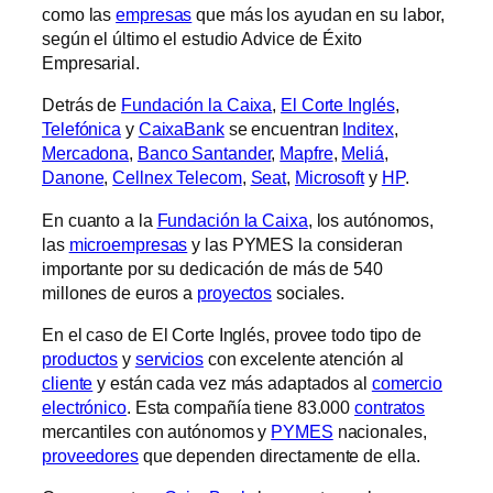
como las
empresas
que más los ayudan en su labor,
según el último el estudio Advice de Éxito
Empresarial.
Detrás de
Fundación la Caixa
,
El Corte Inglés
,
Telefónica
y
CaixaBank
se encuentran
Inditex
,
Mercadona
,
Banco Santander
,
Mapfre
,
Meliá
,
Danone
,
Cellnex Telecom
,
Seat
,
Microsoft
y
HP
.
En cuanto a la
Fundación la Caixa
, los autónomos,
las
microempresas
y las PYMES la consideran
importante por su dedicación de más de 540
millones de euros a
proyectos
sociales.
En el caso de El Corte Inglés, provee todo tipo de
productos
y
servicios
con excelente atención al
cliente
y están cada vez más adaptados al
comercio
electrónico
. Esta compañía tiene 83.000
contratos
mercantiles con autónomos y
PYMES
nacionales,
proveedores
que dependen directamente de ella.