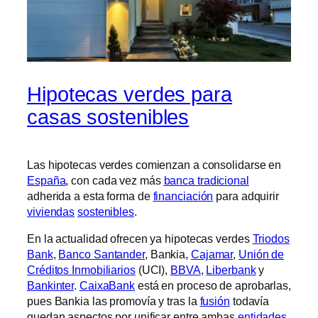
Hipotecas verdes para
casas sostenibles
Las hipotecas verdes comienzan a consolidarse en
España
, con cada vez más
banca tradicional
adherida a esta forma de
financiación
para adquirir
viviendas
sostenibles
.
En la actualidad ofrecen ya hipotecas verdes
Triodos
Bank
,
Banco Santander
, Bankia,
Cajamar
,
Unión de
Créditos Inmobiliarios
(UCI),
BBVA
,
Liberbank
y
Bankinter
.
CaixaBank
está en proceso de aprobarlas,
pues Bankia las promovía y tras la
fusión
todavía
quedan aspectos por unificar entre ambas
entidades
.