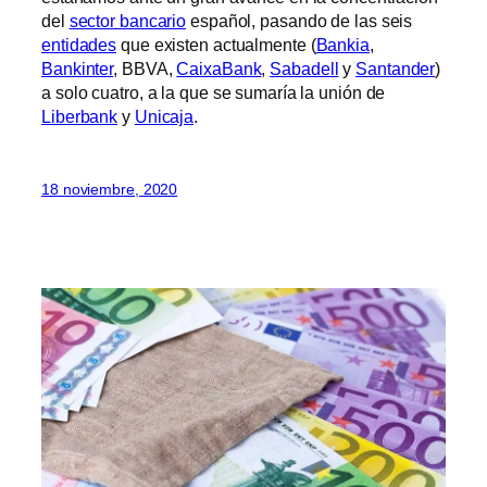
del
sector bancario
español, pasando de las seis
entidades
que existen actualmente (
Bankia
,
Bankinter
, BBVA,
CaixaBank
,
Sabadell
y
Santander
)
a solo cuatro, a la que se sumaría la unión de
Liberbank
y
Unicaja
.
18 noviembre, 2020