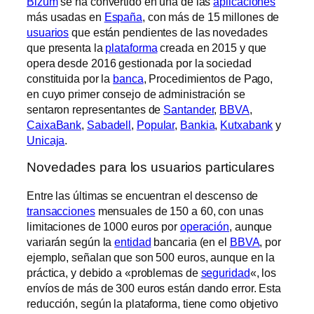
Bizum
se ha convertido en una de las
aplicaciones
más usadas en
España
, con más de 15 millones de
usuarios
que están pendientes de las novedades
que presenta la
plataforma
creada en 2015 y que
opera desde 2016 gestionada por la sociedad
constituida por la
banca
, Procedimientos de Pago,
en cuyo primer consejo de administración se
sentaron representantes de
Santander
,
BBVA
,
CaixaBank
,
Sabadell
,
Popular
,
Bankia
,
Kutxabank
y
Unicaja
.
Novedades para los usuarios particulares
Entre las últimas se encuentran el descenso de
transacciones
mensuales de 150 a 60, con unas
limitaciones de 1000 euros por
operación
, aunque
variarán según la
entidad
bancaria (en el
BBVA
, por
ejemplo, señalan que son 500 euros, aunque en la
práctica, y debido a «problemas de
seguridad
«, los
envíos de más de 300 euros están dando error. Esta
reducción, según la plataforma, tiene como objetivo