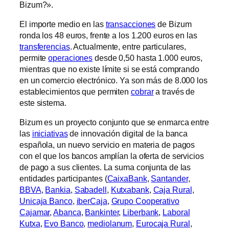
Bizum?».
El importe medio en las
transacciones
de Bizum
ronda los 48 euros, frente a los 1.200 euros en las
transferencias
. Actualmente, entre particulares,
permite
operaciones
desde 0,50 hasta 1.000 euros,
mientras que no existe límite si se está comprando
en un comercio electrónico. Ya son más de 8.000 los
establecimientos que permiten
cobrar
a través de
este sistema.
Bizum es un proyecto conjunto que se enmarca entre
las
iniciativas
de innovación digital de la banca
española, un nuevo servicio en materia de pagos
con el que los bancos amplían la oferta de servicios
de pago a sus clientes. La suma conjunta de las
entidades participantes (
CaixaBank
,
Santander
,
BBVA
,
Bankia
,
Sabadell
,
Kutxabank
,
Caja Rural
,
Unicaja Banco
,
iberCaja
,
Grupo Cooperativo
Cajamar
,
Abanca
,
Bankinter
,
Liberbank
,
Laboral
Kutxa
,
Evo Banco
,
mediolanum
,
Eurocaja Rural
,