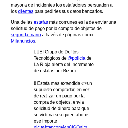
mayoría de incidentes los estafadores persuaden a
los
clientes
para pedirles sus datos bancarios.
Una de las
estafas
más comunes es la de enviar una
solicitud de pago por la compra de objetos de
segunda mano
a través de páginas como
Milanuncios
.
👮‍♀️El Grupo de Delitos
Tecnológicos de
@policia
de
La Rioja alerta del incremento
de estafas por Bizum
‼️ Estafa más extendida 👉un
supuesto comprador, en vez
de realizar un pago por la
compra de objetos, envía
solicitud de dinero para que
su víctima sea quien abone
ese importe
pic.twitter.com/Mn8IGOnIrp