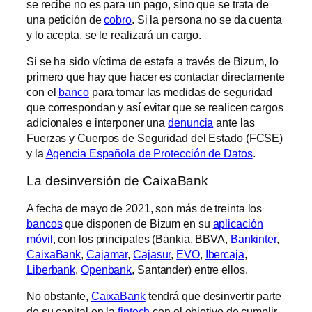
se recibe no es para un pago, sino que se trata de
una petición de
cobro
. Si la persona no se da cuenta
y lo acepta, se le realizará un cargo.
Si se ha sido víctima de estafa a través de Bizum, lo
primero que hay que hacer es contactar directamente
con el
banco
para tomar las medidas de seguridad
que correspondan y así evitar que se realicen cargos
adicionales e interponer una
denuncia
ante las
Fuerzas y Cuerpos de Seguridad del Estado (FCSE)
y la
Agencia Española de Protección de Datos
.
La desinversión de CaixaBank
A fecha de mayo de 2021, son más de treinta los
bancos
que disponen de Bizum en su
aplicación
móvil
, con los principales (Bankia, BBVA,
Bankinter
,
CaixaBank
,
Cajamar
,
Cajasur
,
EVO
,
Ibercaja
,
Liberbank
,
Openbank
, Santander) entre ellos.
No obstante,
CaixaBank
tendrá que desinvertir parte
de su capital en la
fintech
con el objetivo de cumplir