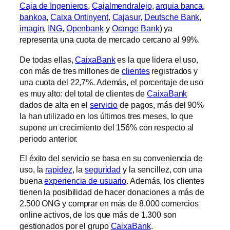
Caja de Ingenieros
,
Cajalmendralejo
,
arquia banca
,
bankoa
,
Caixa Ontinyent
,
Cajasur
,
Deutsche Bank
,
imagin
,
ING
,
Openbank
y
Orange Bank
) ya
representa una cuota de mercado cercano al 99%.
De todas ellas,
CaixaBank
es la que lidera el uso,
con más de tres millones de
clientes
registrados y
una cuota del 22,7%. Además, el porcentaje de uso
es muy alto: del total de clientes de
CaixaBank
dados de alta en el
servicio
de pagos, más del 90%
la han utilizado en los últimos tres meses, lo que
supone un crecimiento del 156% con respecto al
periodo anterior.
El éxito del servicio se basa en su conveniencia de
uso, la
rapidez
, la
seguridad
y la sencillez, con una
buena
experiencia de usuario
. Además, los clientes
tienen la posibilidad de hacer donaciones a más de
2.500 ONG y comprar en más de 8.000 comercios
online activos, de los que más de 1.300 son
gestionados por el grupo
CaixaBank
.