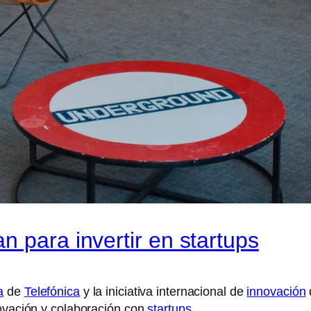
 para invertir en startups
a
de
Telefónica
y la iniciativa internacional de
innovación
novación y colaboración con
startups
.