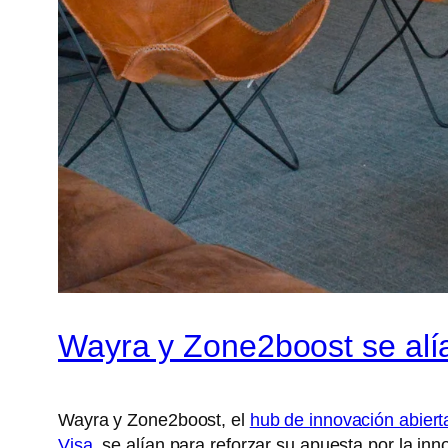
Wayra y Zone2boost se alían
Wayra y Zone2boost, el
hub de innovación abiert
Visa
, se alían para reforzar su apuesta por la in