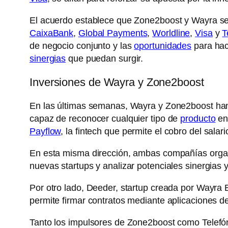
El acuerdo establece que Zone2boost y Wayra se
CaixaBank
,
Global Payments
,
Worldline
,
Visa
y
T
de negocio conjunto y las
oportunidades
para hac
sinergias
que puedan surgir.
Inversiones de Wayra y Zone2boost
En las últimas semanas, Wayra y Zone2boost han
capaz de reconocer cualquier tipo de
producto
e
Payflow
, la fintech que permite el cobro del sala
En esta misma dirección, ambas compañías organi
nuevas startups y analizar potenciales sinergias
Por otro lado, Deeder, startup creada por Wayra B
permite firmar contratos mediante aplicaciones d
Tanto los impulsores de Zone2boost como Telefóni