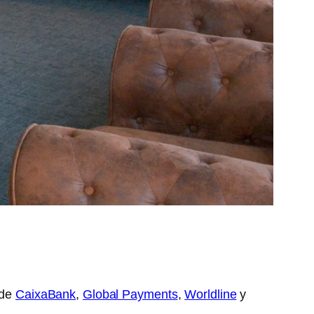
de
CaixaBank
,
Global Payments
,
Worldline
y