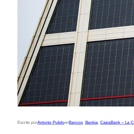
Escrito por
Antonio Pulido
en
Bancos
, 
Bankia
, 
CaixaBank – La C