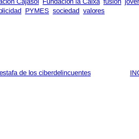
ción Cajasol
Fundación la Caixa
fusión
jóve
blicidad
PYMES
sociedad
valores
stafa de los ciberdelincuentes
IN