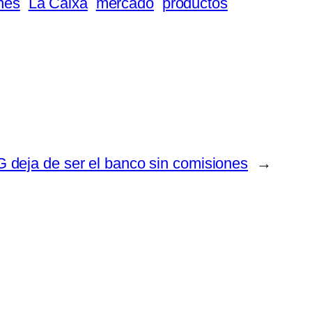
nes
La Caixa
mercado
productos
G deja de ser el banco sin comisiones
→