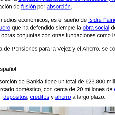
ración de
fusión
por
absorción
.
s medios económicos, es el sueño de
Isidre Fain
uero
que ha defendido siempre la
obra social
d
 obras conjuntas con otras fundaciones como 
a de Pensiones para la Vejez y el Ahorro, se co
español
sorción de Bankia tiene un total de 623.800 mi
ercado doméstico, con cerca de 20 millones de
e:
depósitos
,
créditos
y
ahorro
a largo plazo.