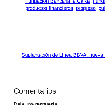
Fundación Bancaria la Caixa
Funda
productos financieros
progreso
pu
←
Suplantación de Línea BBVA: nueva e
Comentarios
Deja una respuesta