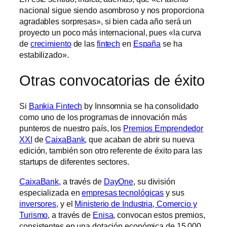
nacional sigue siendo asombroso y nos proporciona
agradables sorpresas», si bien cada año será un
proyecto un poco más internacional, pues «la curva
de
crecimiento
de las
fintech
en
España
se ha
estabilizado».
Otras convocatorias de éxito
Si
Bankia Fintech
by Innsomnia se ha consolidado
como uno de los programas de innovación más
punteros de nuestro país, los
Premios Emprendedor
XXI
de
CaixaBank
, que acaban de abrir su nueva
edición, también son otro referente de éxito para las
startups de diferentes sectores.
CaixaBank
, a través de
DayOne
, su división
especializada en
empresas tecnológicas
y sus
inversores
, y el
Ministerio de Industria, Comercio y
Turismo
, a través de
Enisa
, convocan estos premios,
consistentes en una dotación económica de 15.000