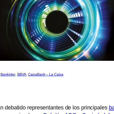
 
Bankinter
, 
BBVA
, 
CaixaBank – La Caixa
n debatido representantes de los principales
b