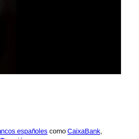
ancos españoles
como
CaixaBank
,