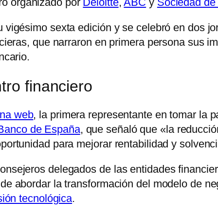
ro organizado por
Deloitte
,
ABC
y
Sociedad de
u vigésimo sexta edición y se celebró en dos jo
ancieras, que narraron en primera persona sus i
ncario.
tro financiero
ina web
, la primera representante en tomar la p
Banco de España
, que señaló que «la reducció
oportunidad para mejorar rentabilidad y solvenc
consejeros delegados de las entidades financie
 de abordar la transformación del modelo de ne
sión tecnológica
.