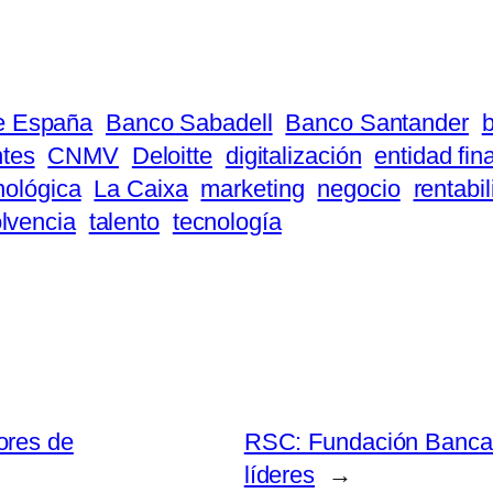
e España
Banco Sabadell
Banco Santander
ntes
CNMV
Deloitte
digitalización
entidad fin
nológica
La Caixa
marketing
negocio
rentabi
lvencia
talento
tecnología
ores de
RSC: Fundación Bancaria
líderes
→