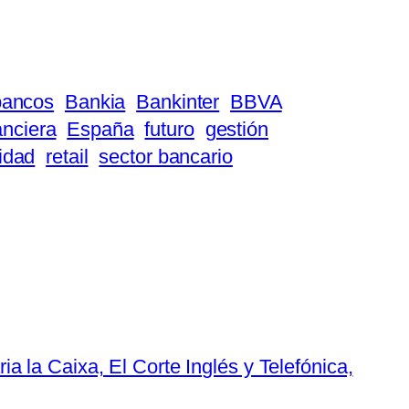
bancos
Bankia
Bankinter
BBVA
anciera
España
futuro
gestión
lidad
retail
sector bancario
 la Caixa, El Corte Inglés y Telefónica,