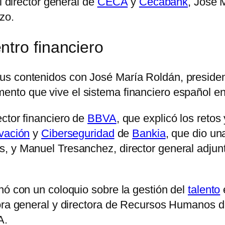
l director general de
CECA
y
Cecabank
, José 
zo.
tro financiero
us contenidos con José María Roldán, preside
ento que vive el sistema financiero español en
ctor financiero de
BBVA
, que explicó los reto
vación
y
Ciberseguridad
de
Bankia
, que dio un
, y Manuel Tresanchez, director general adju
nó con un coloquio sobre la gestión del
talento
e
tora general y directora de Recursos Humanos 
A.