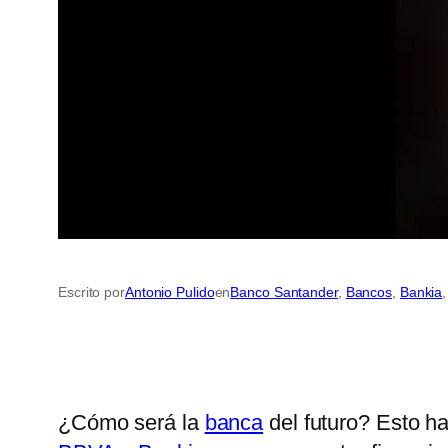
Escrito por
Antonio Pulido
en
Banco Santander
, 
Bancos
, 
Bankia
,
¿Cómo será la
banca
del futuro? Esto ha