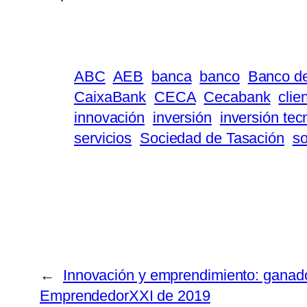
ABC
AEB
banca
banco
Banco d
CaixaBank
CECA
Cecabank
clie
innovación
inversión
inversión tec
servicios
Sociedad de Tasación
so
←
Innovación y emprendimiento: ganad
EmprendedorXXI de 2019