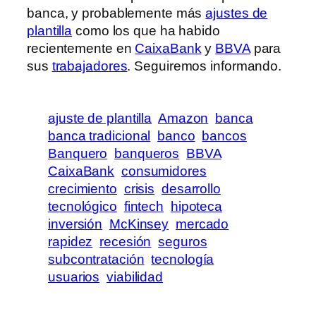
banca, y probablemente más
ajustes de
plantilla
como los que ha habido
recientemente en
CaixaBank
y
BBVA
para
sus
trabajadores
. Seguiremos informando.
ajuste de plantilla
Amazon
banca
banca tradicional
banco
bancos
Banquero
banqueros
BBVA
CaixaBank
consumidores
crecimiento
crisis
desarrollo
tecnológico
fintech
hipoteca
inversión
McKinsey
mercado
rapidez
recesión
seguros
subcontratación
tecnología
usuarios
viabilidad