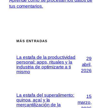
Aprende cómo se procesan los datos de
tus comentarios.
MÁS ENTRADAS
La estafa de la productividad
29
personal: apps, rituales y la
abril,
industria de optimizarte a ti
2026
mismo
La estafa del superalimento:
15
quinoa, açaí y la
marzo,
mercantilización de la