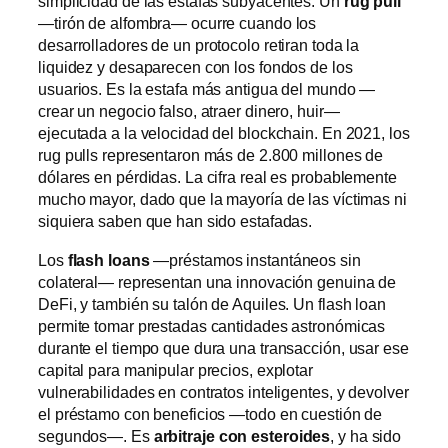
simplicidad de las estafas subyacentes. Un
rug pull
—tirón de alfombra— ocurre cuando los
desarrolladores de un protocolo retiran toda la
liquidez y desaparecen con los fondos de los
usuarios. Es la estafa más antigua del mundo —
crear un negocio falso, atraer dinero, huir—
ejecutada a la velocidad del blockchain. En 2021, los
rug pulls representaron más de 2.800 millones de
dólares en pérdidas. La cifra real es probablemente
mucho mayor, dado que la mayoría de las víctimas ni
siquiera saben que han sido estafadas.
Los
flash loans
—préstamos instantáneos sin
colateral— representan una innovación genuina de
DeFi, y también su talón de Aquiles. Un flash loan
permite tomar prestadas cantidades astronómicas
durante el tiempo que dura una transacción, usar ese
capital para manipular precios, explotar
vulnerabilidades en contratos inteligentes, y devolver
el préstamo con beneficios —todo en cuestión de
segundos—. Es
arbitraje con esteroides
, y ha sido