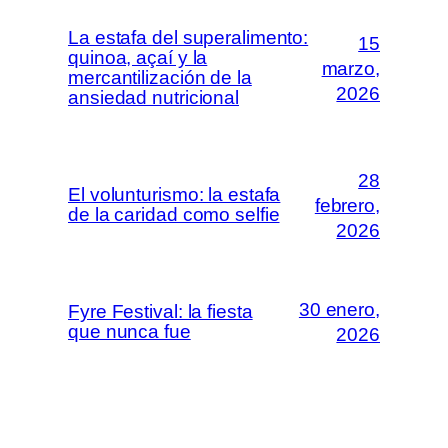
La estafa del superalimento:
15
quinoa, açaí y la
marzo,
mercantilización de la
2026
ansiedad nutricional
28
El volunturismo: la estafa
febrero,
de la caridad como selfie
2026
30 enero,
Fyre Festival: la fiesta
que nunca fue
2026