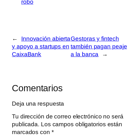
robo
←
Innovación abierta
Gestoras y fintech
y apoyo a startups en
también pagan peaje
CaixaBank
a la banca
→
Comentarios
Deja una respuesta
Tu dirección de correo electrónico no será
publicada.
Los campos obligatorios están
marcados con
*