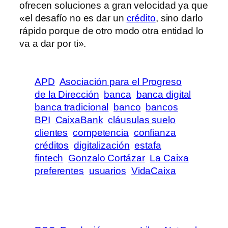
ofrecen soluciones a gran velocidad ya que
«el desafío no es dar un
crédito
, sino darlo
rápido porque de otro modo otra entidad lo
va a dar por ti».
APD
Asociación para el Progreso
de la Dirección
banca
banca digital
banca tradicional
banco
bancos
BPI
CaixaBank
cláusulas suelo
clientes
competencia
confianza
créditos
digitalización
estafa
fintech
Gonzalo Cortázar
La Caixa
preferentes
usuarios
VidaCaixa