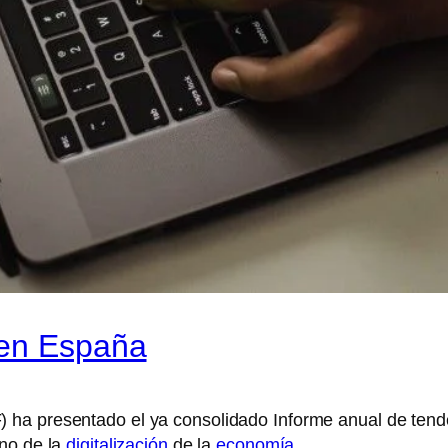
 en España
ha presentado el ya consolidado Informe anual de tend
no de la
digitalización
de la
economía
.