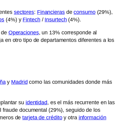
rentes
sectores
:
Financieras
de
consumo
(29%),
os
(4%) y
Fintech
/
Insurtech
(4%).
o de
Operaciones
, un 13% corresponde al
ja en otro tipo de departamentos diferentes a los
uña
y
Madrid
como las comunidades donde más
uplantar su
identidad
, es el más recurrente en las
l fraude documental (29%), seguido de los
úmeros de
tarjeta de crédito
y otra
información