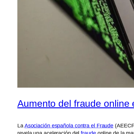
Aumento del fraude online
La
Asociación española contra el Fraude
(AEECF) 
revela una aceleración del
fraude
online de la ma