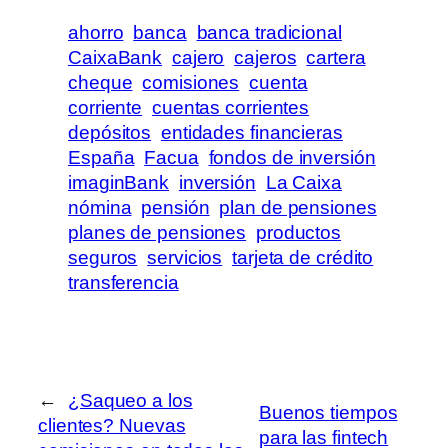
ahorro
banca
banca tradicional
CaixaBank
cajero
cajeros
cartera
cheque
comisiones
cuenta
corriente
cuentas corrientes
depósitos
entidades financieras
España
Facua
fondos de inversión
imaginBank
inversión
La Caixa
nómina
pensión
plan de pensiones
planes de pensiones
productos
seguros
servicios
tarjeta de crédito
transferencia
←
¿Saqueo a los
Buenos tiempos
clientes? Nuevas
para las fintech