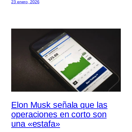
23 enero, 2026
Elon Musk señala que las
operaciones en corto son
una «estafa»