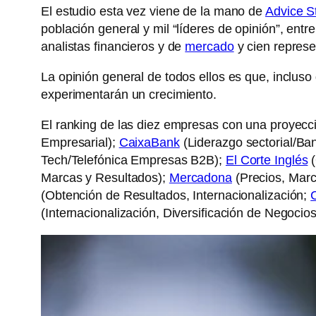
El estudio esta vez viene de la mano de
Advice S
población general y mil “líderes de opinión”, entre
analistas financieros y de
mercado
y cien represe
La opinión general de todos ellos es que, inclus
experimentarán un crecimiento.
El ranking de las diez empresas con una proyecc
Empresarial);
CaixaBank
(Liderazgo sectorial/Ban
Tech/Telefónica Empresas B2B);
El Corte Inglés
(
Marcas y Resultados);
Mercadona
(Precios, Marc
(Obtención de Resultados, Internacionalización;
(Internacionalización, Diversificación de Negocios