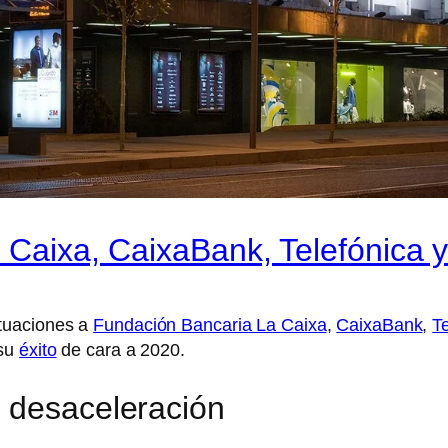
 Caixa, CaixaBank, Telefónica y
tuaciones a
Fundación Bancaria La Caixa
,
CaixaBank
,
T
 su
éxito
de cara a 2020.
 desaceleración