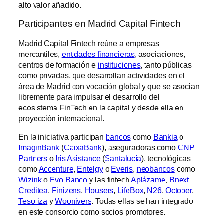
alto valor añadido.
Participantes en Madrid Capital Fintech
Madrid Capital Fintech reúne a empresas
mercantiles,
entidades financieras
, asociaciones,
centros de formación e
instituciones
, tanto públicas
como privadas, que desarrollan actividades en el
área de Madrid con vocación global y que se asocian
libremente para impulsar el desarrollo del
ecosistema FinTech en la capital y desde ella en
proyección internacional.
En la iniciativa participan
bancos
como
Bankia
o
ImaginBank
(
CaixaBank
), aseguradoras como
CNP
Partners
o
Iris Asistance
(
Santalucía
), tecnológicas
como
Accenture
,
Entelgy
o
Everis
,
neobancos
como
Wizink
o
Evo Banco
y las fintech
Aplázame
,
Bnext
,
Creditea
,
Finizens
,
Housers
,
LifeBox
,
N26
,
October
,
Tesoriza
y
Woonivers
. Todas ellas se han integrado
en este consorcio como socios promotores.