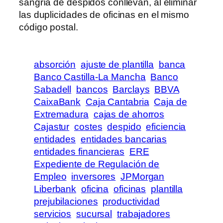
sangría de despidos conllevan, al eliminar
las duplicidades de oficinas en el mismo
código postal.
absorción
ajuste de plantilla
banca
Banco Castilla-La Mancha
Banco
Sabadell
bancos
Barclays
BBVA
CaixaBank
Caja Cantabria
Caja de
Extremadura
cajas de ahorros
Cajastur
costes
despido
eficiencia
entidades
entidades bancarias
entidades financieras
ERE
Expediente de Regulación de
Empleo
inversores
JPMorgan
Liberbank
oficina
oficinas
plantilla
prejubilaciones
productividad
servicios
sucursal
trabajadores