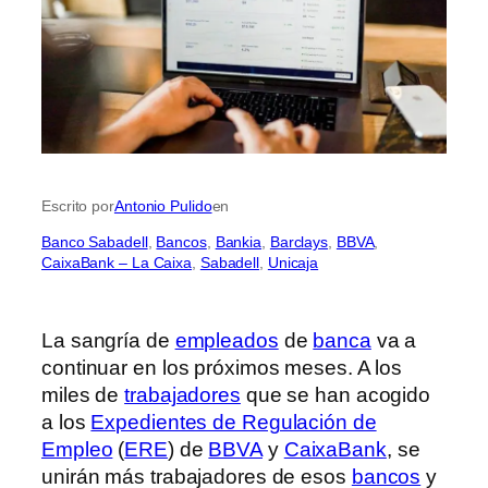
Escrito por
Antonio Pulido
en
Banco Sabadell
, 
Bancos
, 
Bankia
, 
Barclays
, 
BBVA
, 
CaixaBank – La Caixa
, 
Sabadell
, 
Unicaja
La sangría de
empleados
de
banca
va a
continuar en los próximos meses. A los
miles de
trabajadores
que se han acogido
a los
Expedientes de Regulación de
Empleo
(
ERE
) de
BBVA
y
CaixaBank
, se
unirán más trabajadores de esos
bancos
y