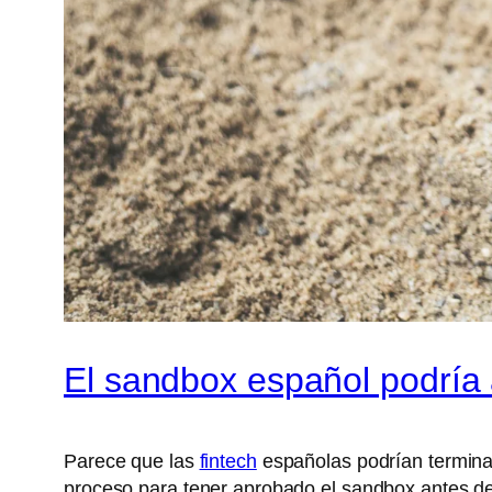
El sandbox español podría
Parece que las
fintech
españolas podrían terminar
proceso para tener aprobado el sandbox antes d