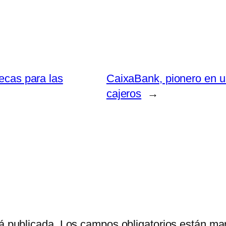
tecas para las
CaixaBank, pionero en us
cajeros
→
á publicada.
Los campos obligatorios están m