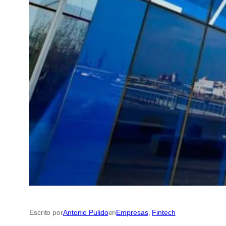
Escrito por
Antonio Pulido
en
Empresas
, 
Fintech