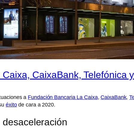
 Caixa, CaixaBank, Telefónica y
tuaciones a
Fundación Bancaria La Caixa
,
CaixaBank
,
T
 su
éxito
de cara a 2020.
 desaceleración