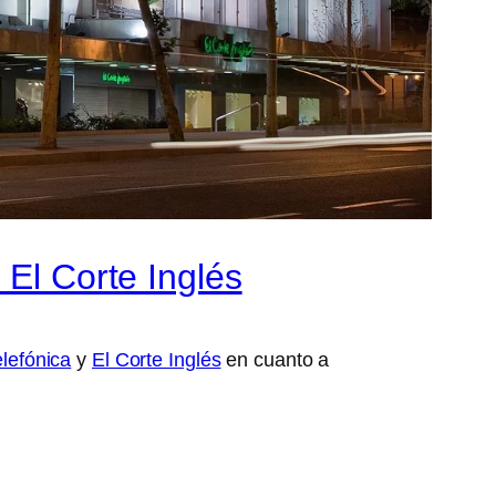
 El Corte Inglés
elefónica
y
El Corte Inglés
en cuanto a