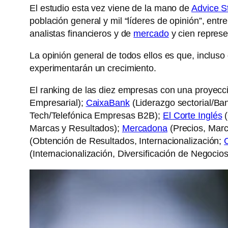
El estudio esta vez viene de la mano de
Advice S
población general y mil “líderes de opinión”, entre
analistas financieros y de
mercado
y cien represe
La opinión general de todos ellos es que, inclus
experimentarán un crecimiento.
El ranking de las diez empresas con una proyecc
Empresarial);
CaixaBank
(Liderazgo sectorial/Ban
Tech/Telefónica Empresas B2B);
El Corte Inglés
(
Marcas y Resultados);
Mercadona
(Precios, Marc
(Obtención de Resultados, Internacionalización;
(Internacionalización, Diversificación de Negocios