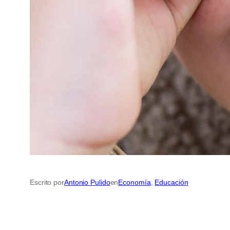
Escrito por
Antonio Pulido
en
Economía
, 
Educación