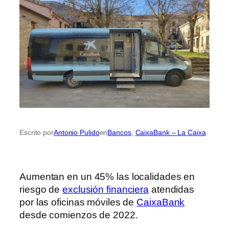
Escrito por
Antonio Pulido
en
Bancos
, 
CaixaBank – La Caixa
Aumentan en un 45% las localidades en
riesgo de
exclusión financiera
atendidas
por las oficinas móviles de
CaixaBank
desde comienzos de 2022.