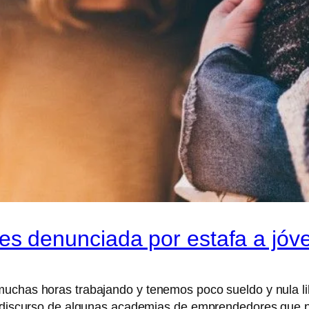
s denunciada por estafa a jóv
muchas horas trabajando y tenemos poco sueldo y nula li
 el discurso de algunas academias de emprendedores que