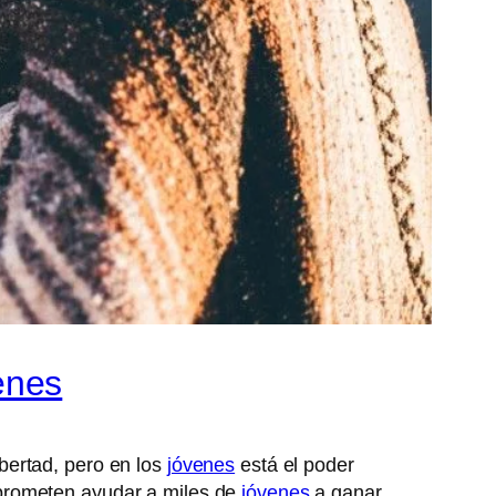
enes
bertad, pero en los
jóvenes
está el poder
 prometen ayudar a miles de
jóvenes
a ganar