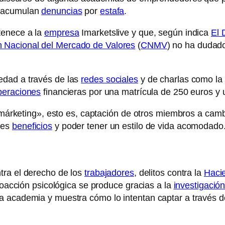
 acumulan
denuncias
por
estafa
.
tenece a la
empresa
Imarketslive y que, según indica
El 
 Nacional del Mercado de Valores
(
CNMV
) no ha dudado
edad a través de las
redes sociales
y de charlas como la 
peraciones
financieras por una matrícula de 250 euros y
ng márketing», esto es, captación de otros miembros a cam
des
beneficios
y poder tener un estilo de vida acomodado
ntra el derecho de los
trabajadores
, delitos contra la
Haci
 coacción psicológica se produce gracias a la
investigació
a academia y muestra cómo lo intentan captar a través 