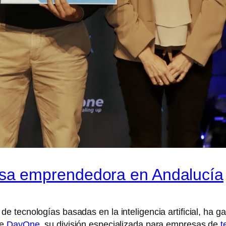
sa emprendedora en Andalucía
 tecnologías basadas en la inteligencia artificial, ha g
de
DayOne
, su división especializada para empresas de
t