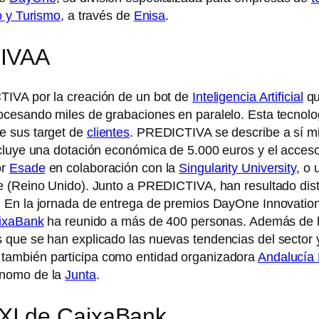
o y Turismo
, a través de
Enisa
.
TIVAA
IVA por la creación de un bot de
Inteligencia Artificial
qu
cesando miles de grabaciones en paralelo. Esta tecnolog
e sus target de
clientes
. PREDICTIVA se describe a sí m
ncluye una dotación económica de 5.000 euros y el acces
or
Esade
en colaboración con la
Singularity University
, o 
e (Reino Unido). Junto a PREDICTIVA, han resultado dis
. En la jornada de entrega de premios DayOne Innovation
ixaBank
ha reunido a más de 400 personas. Además de l
que se han explicado las nuevas tendencias del sector y
, también participa como entidad organizadora
Andalucía
ónomo de la
Junta
.
XI de CaixaBank