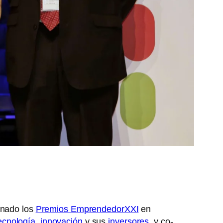
anado los
Premios EmprendedorXXI
en
ecnología
,
innovación
y sus
inversores
, y co-