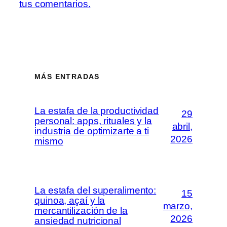
tus comentarios.
MÁS ENTRADAS
La estafa de la productividad
29
personal: apps, rituales y la
abril,
industria de optimizarte a ti
2026
mismo
La estafa del superalimento:
15
quinoa, açaí y la
marzo,
mercantilización de la
2026
ansiedad nutricional