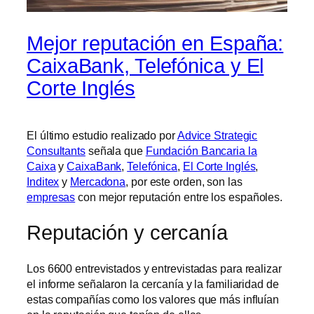
Mejor reputación en España:
CaixaBank, Telefónica y El
Corte Inglés
El último estudio realizado por
Advice Strategic
Consultants
señala que
Fundación Bancaria la
Caixa
y
CaixaBank
,
Telefónica
,
El Corte Inglés
,
Inditex
y
Mercadona
, por este orden, son las
empresas
con mejor reputación entre los españoles.
Reputación y cercanía
Los 6600 entrevistados y entrevistadas para realizar
el informe señalaron la cercanía y la familiaridad de
estas compañías como los valores que más influían