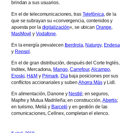
brindan a sus usuarios.
En el de telecomunicaciones, tras
Telefónica
, de la
que se subrayan su «convergencia, contenidos y
apuesta por la
digitalización
«, se ubican
Orange
,
MasMovil
y
Vodafone
.
En la energía prevalecen
Iberdrola
,
Naturgy
,
Endesa
y
Repsol
.
En el de gran distribución, después del Corte Inglés,
Inditex, Mercadona,
Mango
,
Carrefour
,
Alcampo
,
Eroski
,
H&M
y
Primark
.
Dia
baja posiciones por sus
conflictos accionariales y suben
Ahorra Más
y Lidl.
En alimentación, Danone y
Nestlé
; en seguros,
Mapfre y Mutua Madrileña; en construcción,
Abertis
;
en turismo, Meliá y
Barceló
y en gestión de las
comunicaciones, Cellnex, completan el elenco.
8 abril, 2019