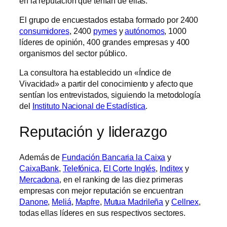
en la reputación que tenían de ellas.
El grupo de encuestados estaba formado por 2400
consumidores
, 2400
pymes
y
autónomos
, 1000
líderes de opinión, 400 grandes empresas y 400
organismos del sector público.
La consultora ha establecido un «Índice de
Vivacidad» a partir del conocimiento y afecto que
sentían los entrevistados, siguiendo la metodología
del
Instituto Nacional de Estadística
.
Reputación y liderazgo
Además de
Fundación Bancaria la Caixa
y
CaixaBank
,
Telefónica
,
El Corte Inglés
,
Inditex
y
Mercadona
, en el ranking de las diez primeras
empresas con mejor reputación se encuentran
Danone
,
Meliá
,
Mapfre
,
Mutua Madrileña
y
Cellnex
,
todas ellas líderes en sus respectivos sectores.