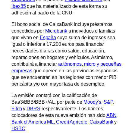
Ibex35
que ha materializado de esta forma su
adhesión al pacto de la ONU.
El bono social de CaixaBank incluye préstamos
concedidos por
Microbank
a individuos o familias
que vivan en
España
cuya suma de ingresos sea
igual o inferior a 17.200 euros para financiar
necesidades diarias como salud, educación,
reparaciones en hogares y vehículos. Asimismo,
contribuirá a financiar
autónomos
,
micro y pequeñas
empresas
que operen en las provincias españolas
que se encuentran en las regiones con menor PIB
per cápita y/o con mayor tasa de desempleo.
La emisión contará con la calificación de
Baa3/BBB/BBB+/AL, por parte de
Moody’s
,
S&P
,
Fitch
y
DBRS
respectivamente. Los bancos
colocadores de esta nueva emisión han sido
ABN
,
Bank of America
ML
,
Credit Agricole
,
CaixaBank
y
HSBC
.