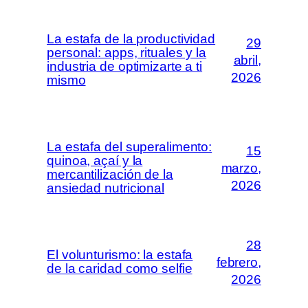
La estafa de la productividad
29
personal: apps, rituales y la
abril,
industria de optimizarte a ti
2026
mismo
La estafa del superalimento:
15
quinoa, açaí y la
marzo,
mercantilización de la
2026
ansiedad nutricional
28
El volunturismo: la estafa
febrero,
de la caridad como selfie
2026