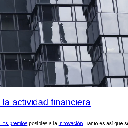
a actividad financiera
s los premios
posibles a la
innovación
. Tanto es así que s