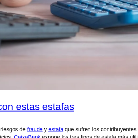
con estas estafas
s riesgos de
fraude
y
estafa
que sufren los contribuyentes
icios,
CaixaBank
expone los tres tipos de estafa más util