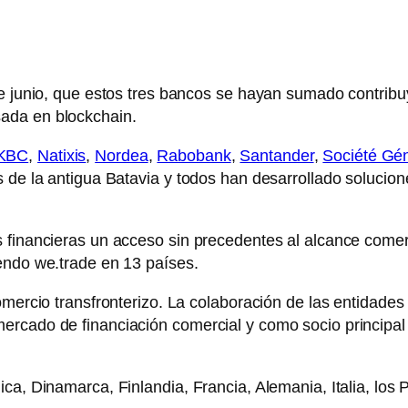
e junio, que estos tres bancos se hayan sumado contribuy
ada en blockchain.
KBC
,
Natixis
,
Nordea
,
Rabobank
,
Santander
,
Société Gé
s de la antigua Batavia y todos han desarrollado solucio
 financieras un acceso sin precedentes al alcance comerc
endo we.trade en 13 países.
omercio transfronterizo. La colaboración de las entidades 
mercado de financiación comercial y como socio princip
ica, Dinamarca, Finlandia, Francia, Alemania, Italia, los