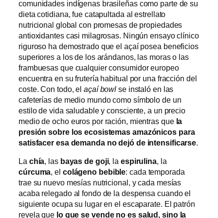
comunidades indígenas brasileñas como parte de su
dieta cotidiana, fue catapultada al estrellato
nutricional global con promesas de propiedades
antioxidantes casi milagrosas. Ningún ensayo clínico
riguroso ha demostrado que el açaí posea beneficios
superiores a los de los arándanos, las moras o las
frambuesas que cualquier consumidor europeo
encuentra en su frutería habitual por una fracción del
coste. Con todo, el
açaí bowl
se instaló en las
cafeterías de medio mundo como símbolo de un
estilo de vida saludable y consciente, a un precio
medio de ocho euros por ración, mientras que
la
presión sobre los ecosistemas amazónicos para
satisfacer esa demanda no dejó de intensificarse
.
La
chía
, las
bayas de goji
, la
espirulina
, la
cúrcuma
, el
colágeno bebible
: cada temporada
trae su nuevo mesías nutricional, y cada mesías
acaba relegado al fondo de la despensa cuando el
siguiente ocupa su lugar en el escaparate. El patrón
revela que
lo que se vende no es salud, sino la